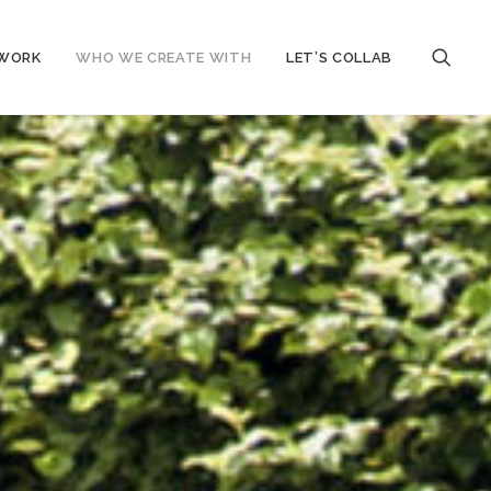
 WORK
WHO WE CREATE WITH
LET’S COLLAB