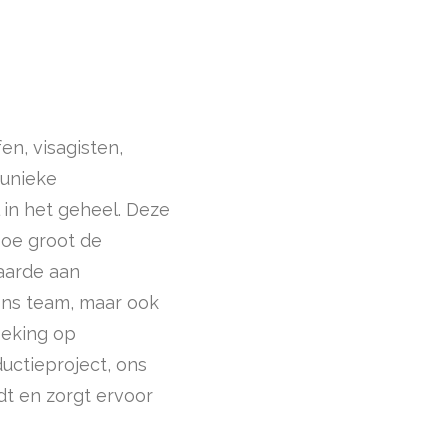
en, visagisten,
 unieke
 in het geheel. Deze
Hoe groot de
aarde aan
 ons team, maar ook
oeking op
ctieproject, ons
dt en zorgt ervoor